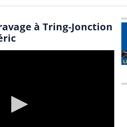
 ravage à Tring-Jonction
éric