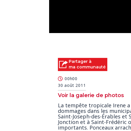
0
seconds
of
0
seconds
Volume
90%
Partager à
ma communauté
00h00
30 août 2011
Voir la galerie de photos
La tempête tropicale Irene a 
dommages dans les municipali
Saint-Joseph-des-Érables et S
Jonction et à Saint-Frédéric 
importants. Ponceaux arrach