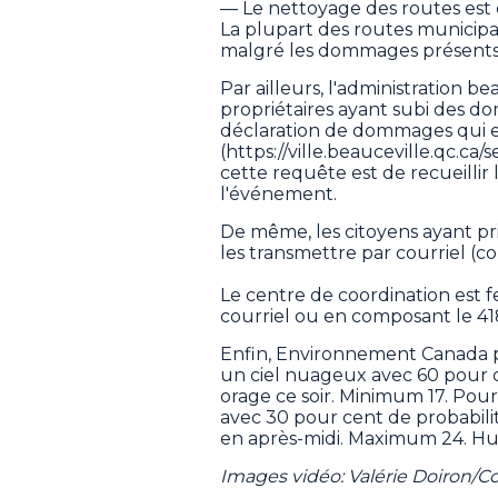
— Le nettoyage des routes est e
La plupart des routes municipa
malgré les dommages présents
Par ailleurs, l'administration be
propriétaires ayant subi des d
déclaration de dommages qui est
(https://ville.beauceville.qc.ca
cette requête est de recueillir 
l'événement.
De même, les citoyens ayant pri
les transmettre par courriel (c
Le centre de coordination est 
courriel ou en composant le 41
Enfin, Environnement Canada pré
un ciel nuageux avec 60 pour c
orage ce soir. Minimum 17. Pour
avec 30 pour cent de probabili
en après-midi. Maximum 24. Hum
Images vidéo: Valérie Doiron/Co