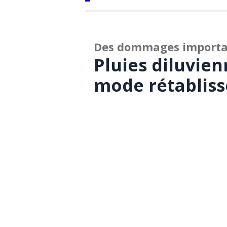
Des dommages importan
Pluies diluvien
mode rétablis