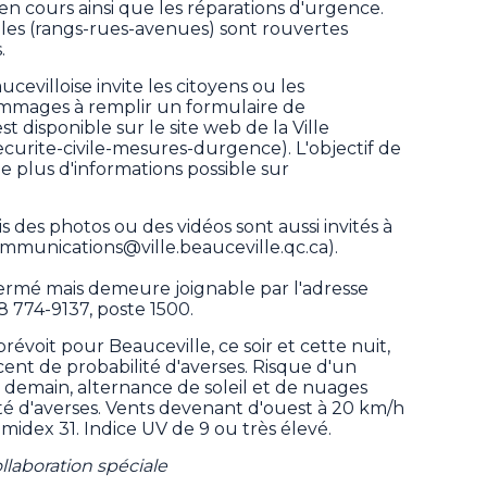
n cours ainsi que les réparations d'urgence.
les (rangs-rues-avenues) sont rouvertes
.
aucevilloise invite les citoyens ou les
ommages à remplir un formulaire de
 disponible sur le site web de la Ville
/securite-civile-mesures-durgence). L'objectif de
le plus d'informations possible sur
s des photos ou des vidéos sont aussi invités à
ommunications@ville.beauceville.qc.ca).
fermé mais demeure joignable par l'adresse
8 774-9137, poste 1500.
voit pour Beauceville, ce soir et cette nuit,
ent de probabilité d'averses. Risque d'un
 demain, alternance de soleil et de nuages
té d'averses. Vents devenant d'ouest à 20 km/h
idex 31. Indice UV de 9 ou très élevé.
llaboration spéciale