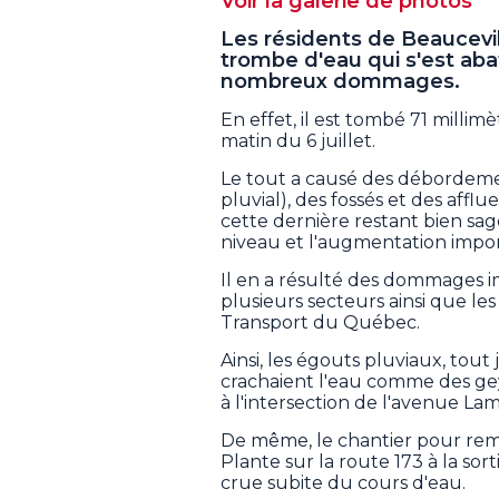
Voir la galerie de photos
Les résidents de Beaucevil
trombe d'eau qui s'est abat
nombreux dommages.
En effet, il est tombé 71 millim
matin du 6 juillet.
Le tout a causé des débordeme
pluvial), des fossés et des afflu
cette dernière restant bien sag
niveau et l'augmentation impo
Il en a résulté des dommages i
plusieurs secteurs ainsi que les
Transport du Québec.
Ainsi, les égouts pluviaux, tout
crachaient l'eau comme des ge
à l'intersection de l'avenue Lam
De même, le chantier pour remp
Plante sur la route 173 à la sor
crue subite du cours d'eau.