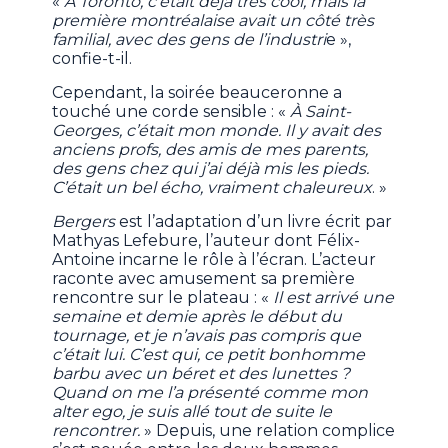
«
À Toronto, c’était déjà très cool, mais la
première montréalaise avait un côté très
familial, avec des gens de l’industri
e »,
confie-t-il.
Cependant, la soirée beauceronne a
touché une corde sensible : «
À Saint-
Georges, c’était mon monde. Il y avait des
anciens profs, des amis de mes parents,
des gens chez qui j’ai déjà mis les pieds.
C’était un bel écho, vraiment chaleureux
. »
Bergers
est l’adaptation d’un livre écrit par
Mathyas Lefebure, l’auteur dont Félix-
Antoine incarne le rôle à l’écran. L’acteur
raconte avec amusement sa première
rencontre sur le plateau : «
Il est arrivé une
semaine et demie après le début du
tournage, et je n’avais pas compris que
c’était lui. C’est qui, ce petit bonhomme
barbu avec un béret et des lunettes ?
Quand on me l’a présenté comme mon
alter ego, je suis allé tout de suite le
rencontrer.
» Depuis, une relation complice