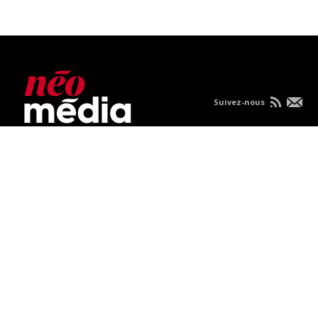
Suivez-nous
Nous joindre
À propos
Carrières
Publicités
Politique de
confidentialité
Condition d'utilisation
Consultez vos nouvelles sur mobile.