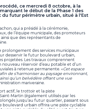
procédé, ce mercredi 8 octobre, à la
le marquant le début de la Phase 1 des
u futur périmètre urbain, situé à l'Est
achon, qui a présidé à la cérémonie,
x, de l’équipe municipale, des promoteurs
ainsi que des représentants de
ine.
le prolongement des services municipaux
ur desservir le futur boulevard urbain,
es projetées. Les travaux comprennent
n nouveau réservoir d’eau potable et d’un
luviales à retenue permanente. «
Cet espace
in de s’harmoniser au paysage environnant,
 ainsi qu’un belvédère offrant une vue
ministration mariveraine.
rt actif, le trottoir et la piste
Saint-Martin (également utilisés par les
rolongés jusqu’au futur quartier, passant sous
Le boulevard urbain offrira une piste cyclable