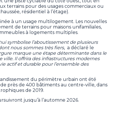
et une piste cyclable du côté ouest, tout en
ux terrains pour des usages commerciaux ou
aussée, résidentiel à l’étage).
stinée à un usage multilogement. Les nouvelles
ent de terrains pour maisons unifamiliales,
 immeubles à logements multiples.
’hui symbolise l’aboutissement de plusieurs
 dont nous sommes très fiers
, a déclaré le
ergure marque une étape déterminante dans le
ille. Il offrira des infrastructures modernes
ie actif et durable pour l’ensemble des
grandissement du périmètre urbain ont été
 de près de 400 bâtiments au centre-ville, dans
trophiques de 2019.
ursuivront jusqu’à l’automne 2026.