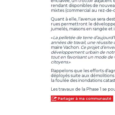
enclavée, un trottoir adjacent 
rendant disponibles de nouvea
mixtes (commercial au rez-de-ch
Quant à elle, l’avenue sera de
rues permettront le développem
jumelés, maisons en rangée et
«
La pelletée de terre d’aujourd
années de travail, une réussite
maire Vachon.
Ce projet d’env
développement urbain de notre v
tout en favorisant un mode de v
citoyens.
»
Rappelons que les efforts d'a
déployés suite aux démolitions
la foulée des inondations catas
Les travaux de la Phase 1 se po
Partager à ma communauté