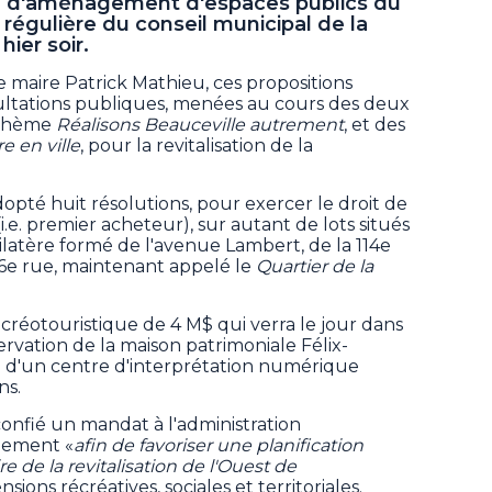
on d'aménagement d'espaces publics du
e régulière du conseil municipal de la
hier soir.
 maire Patrick Mathieu, ces propositions
ltations publiques, menées au cours des deux
 thème
Réalisons Beauceville autrement
, et des
re en ville
, pour la revitalisation de la
dopté huit résolutions, pour exercer le droit de
.e. premier acheteur), sur autant de lots situés
rilatère formé de l'avenue Lambert, de la 114e
26e rue, maintenant appelé le
Quartier de la
récréotouristique de 4 M$ qui verra le jour dans
rvation de la maison patrimoniale Félix-
ion d'un centre d'interprétation numérique
ns.
 confié un mandat à l'administration
gement «
afin de favoriser une planification
de la revitalisation de l'Ouest de
nsions récréatives, sociales et territoriales.