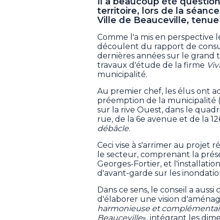
Il a beaucoup été questi
territoire, lors de la séanc
Ville de Beauceville, tenue 
Comme l'a mis en perspective le
découlent du rapport de consu
dernières années sur le grand
travaux d'étude de la firme
Viv
municipalité.
Au premier chef, les élus ont a
préemption de la municipalité (i
sur la rive Ouest, dans le quad
rue, de la 6e avenue et de la 1
débâcle
.
Ceci vise à s'arrimer au projet 
le secteur, comprenant la prése
Georges-Fortier, et l'installat
d'avant-garde sur les inondatio
Dans ce sens, le conseil a aussi
d'élaborer une vision d'aména
harmonieuse et complémentaire 
Beauceville
», intégrant les dime