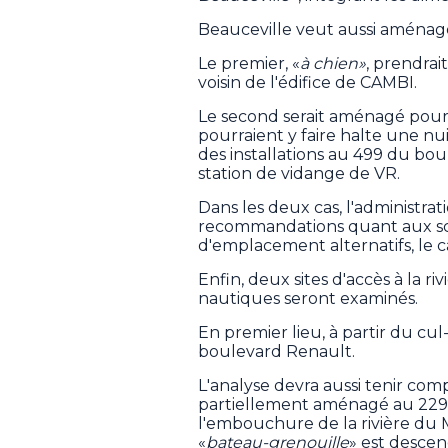
Beauceville veut aussi aménag
Le premier, «
à chien»
, prendrai
voisin de l'édifice de CAMBI.
Le second serait aménagé pour r
pourraient y faire halte une nu
des installations au 499 du bo
station de vidange de VR.
Dans les deux cas, l'administrat
recommandations quant aux sc
d'emplacement alternatifs, le c
Enfin, deux sites d'accès à la 
nautiques seront examinés.
En premier lieu, à partir du cul
boulevard Renault.
L'analyse devra aussi tenir comp
partiellement aménagé au 229, 
l'embouchure de la rivière du Mo
«
bateau-grenouille
» est descen