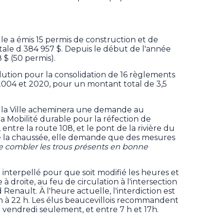
lle a émis 15 permis de construction et de
tale d 384 957 $. Depuis le début de l'année
8 $ (50 permis).
lution pour la consolidation de 16 règlements
004 et 2020, pour un montant total de 3,5
 la Ville acheminera une demande au
la Mobilité durable pour la réfection de
entre la route 108, et le pont de la rivière du
re la chaussée, elle demande que des mesures
e combler les trous présents en bonne
interpellé pour que soit modifié les heures et
e à droite, au feu de circulation à l'intersection
Renault. À l'heure actuelle, l'interdiction est
 h à 22 h. Les élus beaucevillois recommandent
 vendredi seulement, et entre 7 h et 17h.