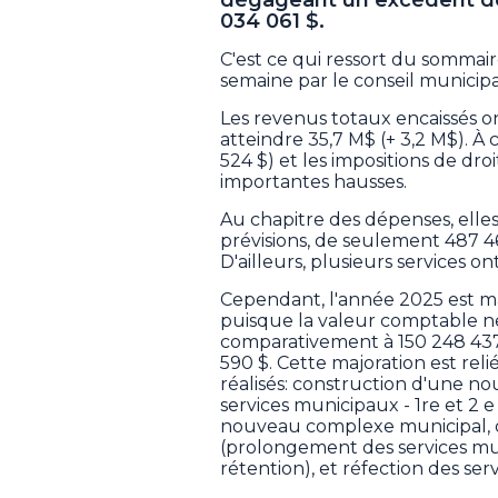
034 061 $.
C'est ce qui ressort du sommair
semaine par le conseil municipa
Les revenus totaux encaissés o
atteindre 35,7 M$ (+ 3,2 M$). À 
524 $) et les impositions de droi
importantes hausses.
Au chapitre des dépenses, elle
prévisions, de seulement 487 464
D'ailleurs, plusieurs services o
Cependant, l'année 2025 est ma
puisque la valeur comptable ne
comparativement à 150 248 437
590 $. Cette majoration est re
réalisés: construction d'une n
services municipaux - 1re et 2 
nouveau complexe municipal, d
(prolongement des services mun
rétention), et réfection des se