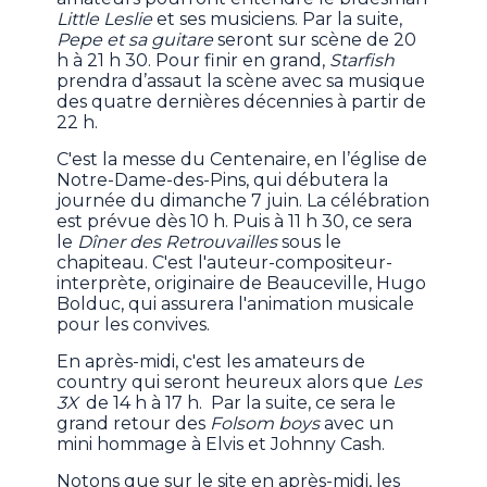
Little Leslie
et ses musiciens. Par la suite,
Pepe et sa guitare
seront sur scène de 20
h à 21 h 30. Pour finir en grand,
Starfish
prendra d’assaut la scène avec sa musique
des quatre dernières décennies à partir de
22 h.
C'est la messe du Centenaire, en l’église de
Notre-Dame-des-Pins, qui débutera la
journée du dimanche 7 juin. La célébration
est prévue dès 10 h. Puis à 11 h 30, ce sera
le
Dîner des Retrouvailles
sous le
chapiteau. C'est l'auteur-compositeur-
interprète, originaire de Beauceville, Hugo
Bolduc, qui assurera l'animation musicale
pour les convives.
En après-midi, c'est les amateurs de
country qui seront heureux alors que
Les
3X
de 14 h à 17 h. Par la suite, ce sera le
grand retour des
Folsom boys
avec un
mini hommage à Elvis et Johnny Cash.
Notons que sur le site en après-midi, les