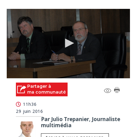
0
seconds
Partager à
of
ma communauté
2
minutes,
11h36
15
seconds
29 juin 2016
Par Julio Trepanier, Journaliste
multimédia