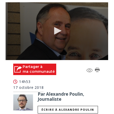
0
seconds
Partager à
of
ma communauté
13
minutes,
14h53
52
seconds
17 octobre 2018
Par Alexandre Poulin,
Journaliste
ÉCRIRE À ALEXANDRE POULIN