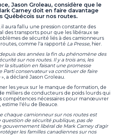
ce, Jason Groleau, considère que le
ark Carney doit en faire davantage
es Québécois sur nos routes.
, il aura fallu une pression constante des
l des transports pour que les libéraux se
roblèmes de sécurité liés à des camionneurs
 routes, comme l'a rapporté
La Presse
, hier.
 depuis des années la fin du phénomène des
urité sur nos routes. Il y a trois ans, les
er la situation en faisant une promesse
 Le Parti conservateur va continuer de faire
n
», a déclaré Jason Groleau.
mer les yeux sur le manque de formation, de
e milliers de conducteurs de poids lourds qui
 les compétences nécessaires pour manœuvrer
, estime l'élu de Beauce.
e chaque camionneur sur nos routes est
ne question de sécurité publique, pas de
 le gouvernement libéral de Mark Carney d'agir
otéger les familles canadiennes sur nos