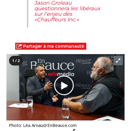
Jason Groleau
questionnera les libéraux
sur l’enjeu des
«Chauffeurs Inc.»
Partager à ma communauté
1 / 2
Photo: Léa Arnaud/EnBeauce.com