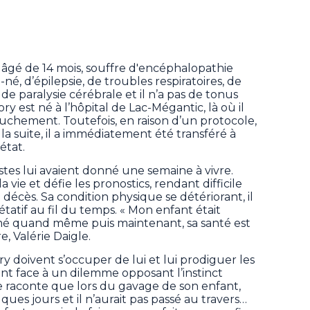
âgé de 14 mois, souffre d'encéphalopathie
, d’épilepsie, de troubles respiratoires, de
de paralysie cérébrale et il n’a pas de tonus
ry est né à l’hôpital de Lac-Mégantic, là où il
couchement. Toutefois, en raison d’un protocole,
la suite, il a immédiatement été transféré à
état.
listes lui avaient donné une semaine à vivre.
 vie et défie les pronostics, rendant difficile
écès. Sa condition physique se détériorant, il
tatif au fil du temps. « Mon enfant était
imé quand même puis maintenant, sa santé est
, Valérie Daigle.
y doivent s’occuper de lui et lui prodiguer les
vent face à un dilemme opposant l’instinct
e raconte que lors du gavage de son enfant,
lques jours et il n’aurait pas passé au travers…