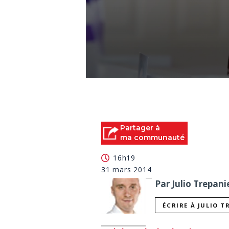
0
seconds
of
3
minutes,
34
Partager à
seconds
Volume
ma communauté
90%
16h19
31 mars 2014
Par Julio Trepani
ÉCRIRE À JULIO T