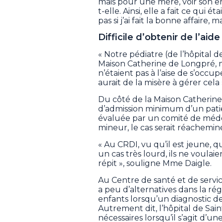
mais pour une mère, voir son enf
t-elle. Ainsi, elle a fait ce qui é
pas si j’ai fait la bonne affaire, ma
Difficile d’obtenir de l’aide
« Notre pédiatre (de l’hôpital 
Maison Catherine de Longpré, ma
n’étaient pas à l’aise de s’occu
aurait de la misère à gérer cela
Du côté de la Maison Catherine
d’admission minimum d’un pati
évaluée par un comité de méd
mineur, le cas serait réachemin
« Au CRDI, vu qu’il est jeune, 
un cas très lourd, ils ne voula
répit », souligne Mme Daigle.
Au Centre de santé et de servic
a peu d’alternatives dans la régi
enfants lorsqu’un diagnostic de
Autrement dit, l’hôpital de Sain
nécessaires lorsqu’il s’agit d’une 