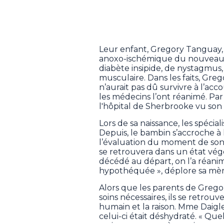
Leur enfant, Gregory Tanguay, 
anoxo-ischémique du nouveau-né
diabète insipide, de nystagmus, 
musculaire. Dans les faits, Grego
n’aurait pas dû survivre à l’ac
les médecins l’ont réanimé. Par 
l'hôpital de Sherbrooke vu son 
Lors de sa naissance, les spécia
Depuis, le bambin s’accroche à la
l’évaluation du moment de son d
se retrouvera dans un état végé
décédé au départ, on l’a réan
hypothéquée », déplore sa mère
Alors que les parents de Gregor
soins nécessaires, ils se retrou
humain et la raison. Mme Daigl
celui-ci était déshydraté. « Que