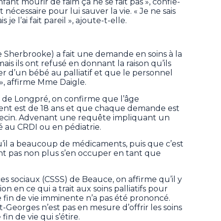
ant mourir de faim ça ne se fait pas », confie-
tait nécessaire pour lui sauver la vie. « Je ne sais
is je l’ai fait pareil », ajoute-t-elle.
de Sherbrooke) a fait une demande en soins à la
is ils ont refusé en donnant la raison qu’ils
per d’un bébé au palliatif et que le personnel
 », affirme Mme Daigle.
 de Longpré, on confirme que l’âge
ent est de 18 ans et que chaque demande est
ecin. Advenant une requête impliquant un
é au CRDI ou en pédiatrie.
qu’il a beaucoup de médicaments, puis que c’est
ient pas non plus s’en occuper en tant que
es sociaux (CSSS) de Beauce, on affirme qu’il y
on en ce qui a trait aux soins palliatifs pour
 fin de vie imminente n’a pas été prononcé.
t-Georges n’est pas en mesure d’offrir les soins
fin de vie qui s’étire.