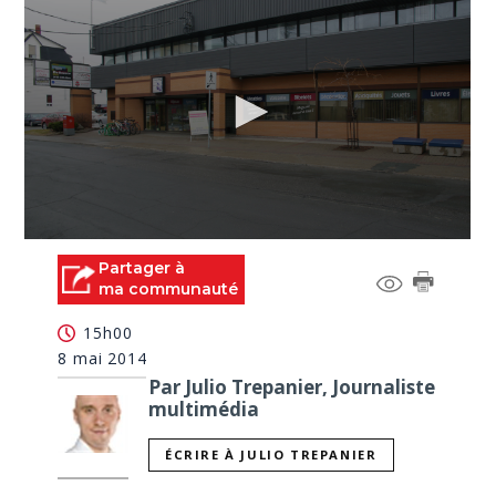
0
seconds
Partager à
of
ma communauté
0
seconds
15h00
8 mai 2014
Par Julio Trepanier, Journaliste
multimédia
ÉCRIRE À JULIO TREPANIER