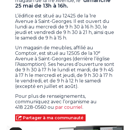
dimanche
magasin de la 1re Avenue, le
25 mai de 13h à 16h.
L’édifice est situé au 12425 de la 1re
Avenue à Saint-Georges. Il est ouvert du
lundi au mercredi de 9 h 30 à 16 h 30, le
jeudi et vendredi de 9 h 30 à 21 h, ainsi que
le samedi de 9 h à 15 h.
Un magasin de meubles, affilié au
e
Comptoir, est situé au 12505 de la 10
Avenue à Saint-Georges (derrière l’église
l’Assomption). Ses heures d’ouverture sont
de 9 h 30 à 17 h le lundi et mardi, de 9 h 45
à 17 h le mercredi et jeudi, de 9 h 30 à 17 h
le vendredi, et de 9 h à 12 h le samedi
(excepté en juillet et août).
Pour plus de renseignements,
communiquez avec l’organisme au
418 228-0560 ou
par courriel
.
Partager à ma communauté