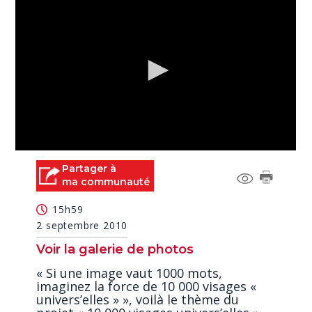
0
seconds
Partager à
of
ma communauté
0
seconds
15h59
2 septembre 2010
Voir la galerie de photos
« Si une image vaut 1000 mots,
imaginez la force de 10 000 visages «
univers’elles » », voilà le thème du