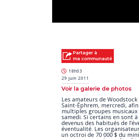
0
seconds
of
0
seconds
Volume
90%
Partager à
ma communauté
18h03
29 juin 2011
Voir la galerie de photos
Les amateurs de Woodstock 
Saint-Éphrem, mercredi, afin 
multiples groupes musicaux 
samedi. Si certains en sont à
devenus des habitués de l’évé
éventualité. Les organisateu
un octroi de 70 000 $ du min