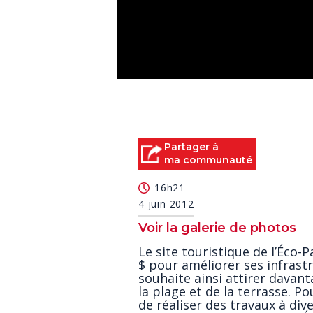
0
seconds
of
0
seconds
Volume
90%
Partager à
ma communauté
16h21
4 juin 2012
Voir la galerie de photos
Le site touristique de l’Éco-
$ pour améliorer ses infrastr
souhaite ainsi attirer davan
la plage et de la terrasse. Po
de réaliser des travaux à dive