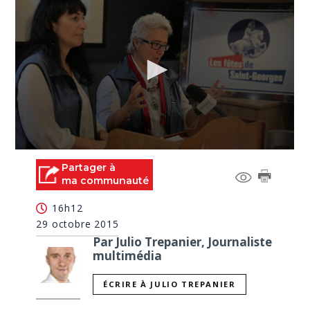
0
seconds
Partager à
of
ma communauté
2
minutes,
16h12
23
seconds
29 octobre 2015
Par Julio Trepanier, Journaliste
multimédia
ÉCRIRE À JULIO TREPANIER