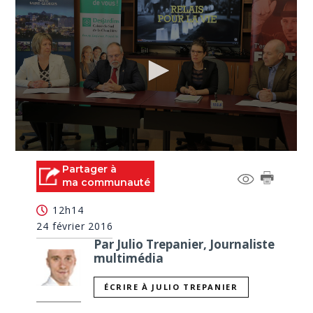
0
seconds
Partager à
of
ma communauté
0
seconds
12h14
24 février 2016
Par Julio Trepanier, Journaliste
multimédia
ÉCRIRE À JULIO TREPANIER