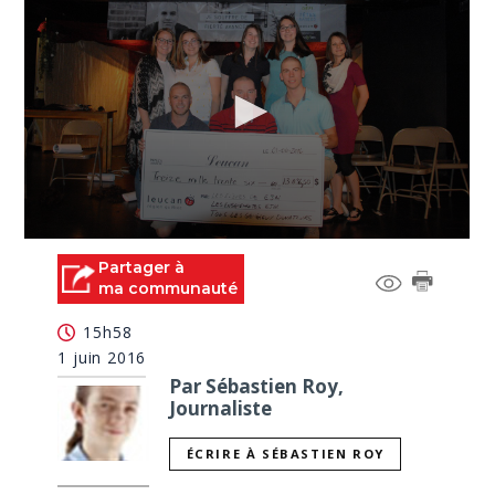
0
seconds
Partager à
of
ma communauté
1
minute,
15h58
36
seconds
1 juin 2016
Par Sébastien Roy,
Journaliste
ÉCRIRE À SÉBASTIEN ROY