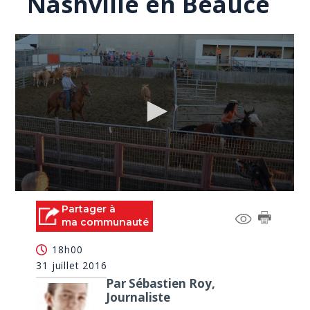
Nashville en Beauce
0
seconds
Partager à
of
ma communauté
0
seconds
18h00
31 juillet 2016
Par Sébastien Roy,
Journaliste