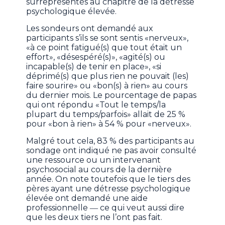
surreprésentés au chapitre de la détresse
psychologique élevée.
Les sondeurs ont demandé aux
participants s’ils se sont sentis «nerveux»,
«à ce point fatigué(s) que tout était un
effort», «désespéré(s)», «agité(s) ou
incapable(s) de tenir en place», «si
déprimé(s) que plus rien ne pouvait (les)
faire sourire» ou «bon(s) à rien» au cours
du dernier mois. Le pourcentage de papas
qui ont répondu «Tout le temps/la
plupart du temps/parfois» allait de 25 %
pour «bon à rien» à 54 % pour «nerveux».
Malgré tout cela, 83 % des participants au
sondage ont indiqué ne pas avoir consulté
une ressource ou un intervenant
psychosocial au cours de la dernière
année. On note toutefois que le tiers des
pères ayant une détresse psychologique
élevée ont demandé une aide
professionnelle ― ce qui veut aussi dire
que les deux tiers ne l’ont pas fait.