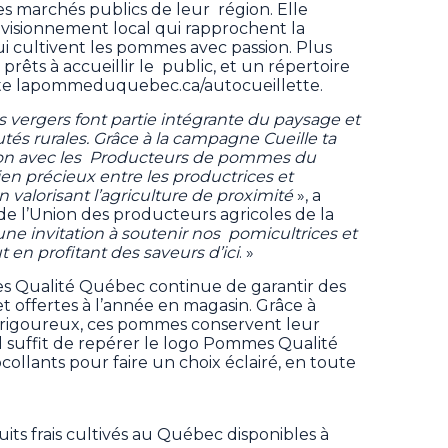
es marchés publics de leur région. Elle
rovisionnement local qui rapprochent la
ui cultivent les pommes avec passion. Plus
rêts à accueillir le public, et un répertoire
 site lapommeduquebec.ca/autocueillette.
vergers font partie intégrante du paysage et
és rurales. Grâce à la campagne Cueille ta
ion avec les Producteurs de pommes du
en précieux entre les productrices et
n valorisant l’agriculture de proximité
», a
de l’Union des producteurs agricoles de la
une invitation à soutenir nos pomicultrices et
 en profitant des saveurs d’ici
. »
s Qualité Québec continue de garantir des
t offertes à l’année en magasin. Grâce à
e rigoureux, ces pommes conservent leur
l suffit de repérer le logo Pommes Qualité
collants pour faire un choix éclairé, en toute
uits frais cultivés au Québec disponibles à