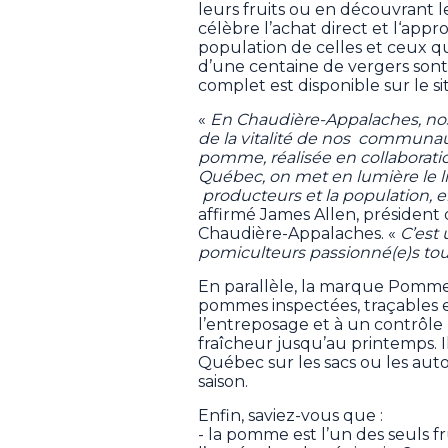
leurs fruits ou en découvrant l
célèbre l’achat direct et l‘app
population de celles et ceux q
d’une centaine de vergers sont p
complet est disponible sur le
«
En Chaudière-Appalaches, nos 
de la vitalité de nos communaut
pomme, réalisée en collaborat
Québec, on met en lumière le li
producteurs et la population, e
affirmé James Allen, président 
Chaudière-Appalaches. «
C’est 
pomiculteurs passionné(e)s tout
En parallèle, la marque Pomme
pommes inspectées, traçables e
l’entreposage et à un contrôl
fraîcheur jusqu’au printemps. I
Québec sur les sacs ou les auto
saison.
Enfin, saviez-vous que :
- la pomme est l’un des seuls fr