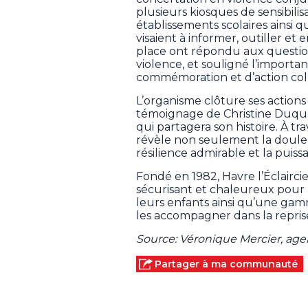
plusieurs kiosques de sensibilis
établissements scolaires ainsi q
visaient à informer, outiller et
place ont répondu aux question
violence, et souligné l’impo
commémoration et d’action coll
L’organisme clôture ses action
témoignage de Christine Duque
qui partagera son histoire. À t
révèle non seulement la doule
résilience admirable et la puis
Fondé en 1982, Havre l’Éclaircie
sécurisant et chaleureux pour 
leurs enfants ainsi qu’une gam
les accompagner dans la reprise
Source: Véronique Mercier, a
Partager à ma communauté