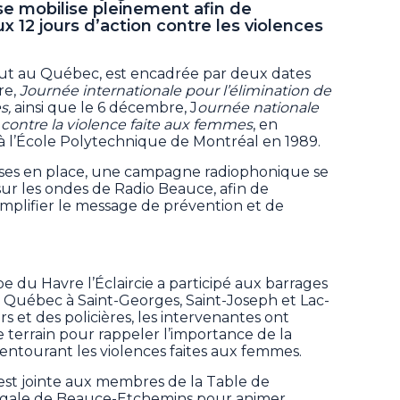
 se mobilise pleinement afin de
ux 12 jours d’action contre les violences
t au Québec, est encadrée par deux dates
re,
Journée internationale pour l’élimination de
s,
ainsi que le 6 décembre, J
ournée nationale
ontre la violence faite aux femmes
, en
 l’École Polytechnique de Montréal en 1989.
mises en place, une campagne radiophonique se
ur les ondes de Radio Beauce, afin de
amplifier le message de prévention et de
e du Havre l’Éclaircie a participé aux barrages
u Québec à Saint-Georges, Saint-Joseph et Lac-
s et des policières, les intervenantes ont
e terrain pour rappeler l’importance de la
ce entourant les violences faites aux femmes.
’est jointe aux membres de la Table de
jugale de Beauce-Etchemins pour animer