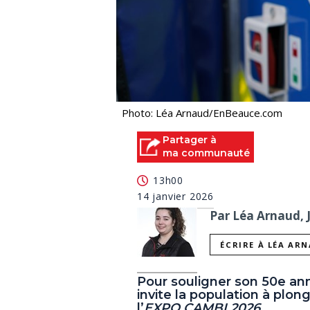
Photo: Léa Arnaud/EnBeauce.com
Partager à
ma communauté
13h00
14 janvier 2026
Par Léa Arnaud, 
ÉCRIRE À LÉA AR
Pour souligner son 50e an
invite la population à plon
l’
EXPO CAMBI 2026
.