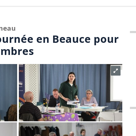
nneau
ournée en Beauce pour
embres