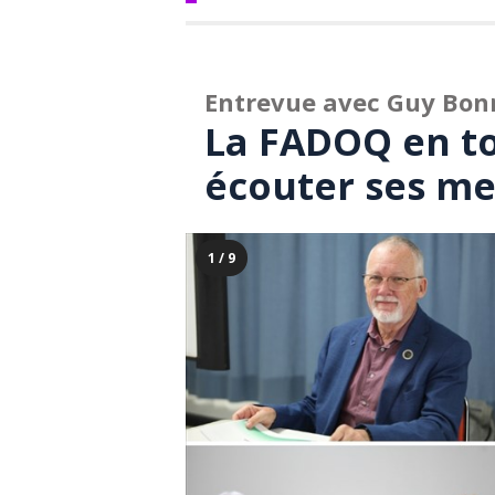
Entrevue avec Guy Bo
La FADOQ en t
écouter ses m
1 / 9