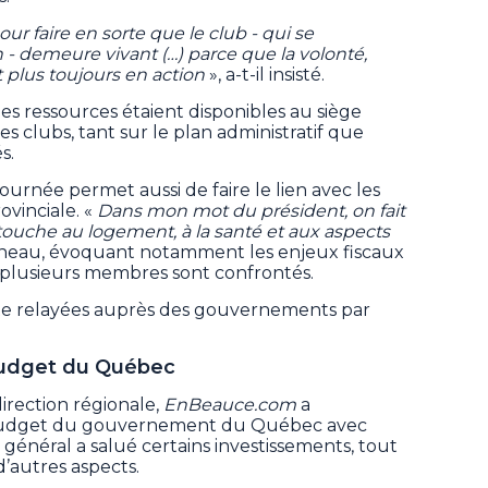
ur faire en sorte que le club - qui se
n - demeure vivant (…) parce que la volonté,
t plus toujours en action
», a-t-il insisté.
 ressources étaient disponibles au siège
s clubs, tant sur le plan administratif que
s.
 tournée permet aussi de faire le lien avec les
ovinciale. «
Dans mon mot du président, on fait
 touche au logement, à la santé et aux aspects
nneau, évoquant notamment les enjeux fiscaux
s plusieurs membres sont confrontés.
te relayées auprès des gouvernements par
 budget du Québec
direction régionale,
EnBeauce.com
a
budget du gouvernement du Québec avec
général a salué certains investissements, tout
’autres aspects.