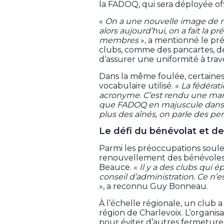
la FADOQ, qui sera déployée of
«
On a une nouvelle image de m
alors aujourd’hui, on a fait la p
membres
», a mentionné le prés
clubs, comme des pancartes, des
d’assurer une uniformité à trav
Dans la même foulée, certaine
vocabulaire utilisé. «
La fédérati
acronyme. C’est rendu une mar
que FADOQ en majuscule dans 
plus des aînés, on parle des pe
Le défi du bénévolat et de
Parmi les préoccupations soule
renouvellement des bénévoles
Beauce. «
Il y a des clubs qui é
conseil d’administration. Ce n’es
», a reconnu Guy Bonneau.
À l’échelle régionale, un club a
région de Charlevoix. L’organi
pour éviter d’autres fermeture