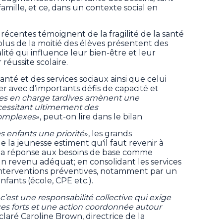
amille, et ce, dans un contexte social en
récentes témoignent de la fragilité de la santé
plus de la moitié des élèves présentent des
alité qui influence leur bien-être et leur
réussite scolaire.
anté et des services sociaux ainsi que celui
r avec d’importants défis de capacité et
ises en charge tardives amènent une
écessitant ultimement des
complexes
», peut-on lire dans le bilan
es enfants une priorité
», les grands
e la jeunesse estiment qu'il faut revenir à
ns la réponse aux besoins de base comme
un revenu adéquat; en consolidant les services
s interventions préventives, notamment par un
nfants (école, CPE etc.).
 c’est une responsabilité collective qui exige
ces forts et une action coordonnée autour
éclaré Caroline Brown, directrice de la