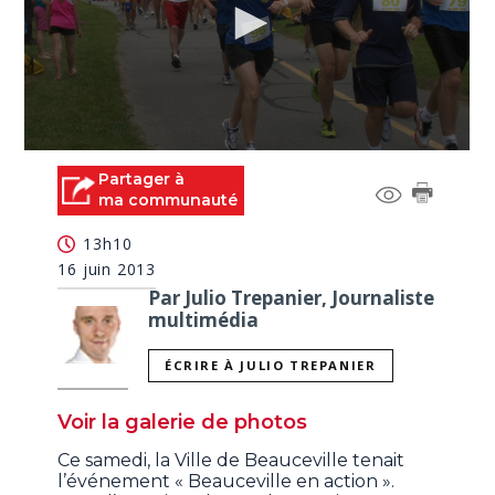
0
seconds
Partager à
of
ma communauté
2
minutes,
13h10
9
seconds
16 juin 2013
Par Julio Trepanier, Journaliste
multimédia
ÉCRIRE À JULIO TREPANIER
Voir la galerie de photos
Ce samedi, la Ville de Beauceville tenait
l’événement « Beauceville en action ».