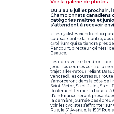
Voir la galerie de photos
Du 3 au 6 juillet prochain, 
Championnats canadiens de
catégories maîtres et juni
s’attendent à recevoir envi
« Les cyclistes viendront ici pou
courses contre la montre, des c
critérium qui se tiendra près de 
Rancourt, directeur général de
Beauce.
Les épreuves se tiendront prin
jeudi, les courses contre la mon
trajet aller-retour reliant Beauc
vendredi, les courses sur route 
s’amorceront dans la côte de l’
Saint-Victor, Saint-Jules, Saint
finalement fermer la boucle à B
d’endurance seront présentées l
la dernière journée des épreuve
voir les cyclistes s’affronter su
e
e
Rue, la 6
Avenue, la 150
Rue et