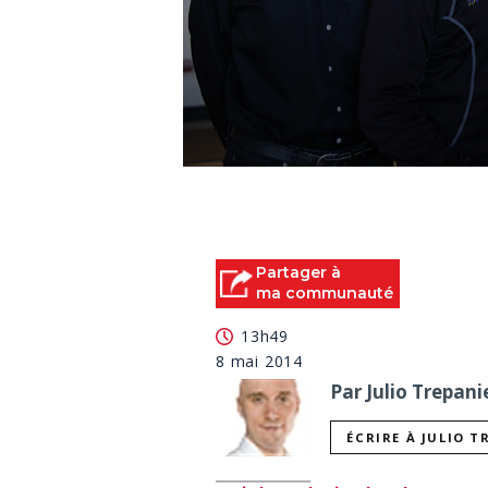
0
seconds
of
0
seconds
Volume
90%
Partager à
ma communauté
13h49
8 mai 2014
Par Julio Trepani
ÉCRIRE À JULIO T