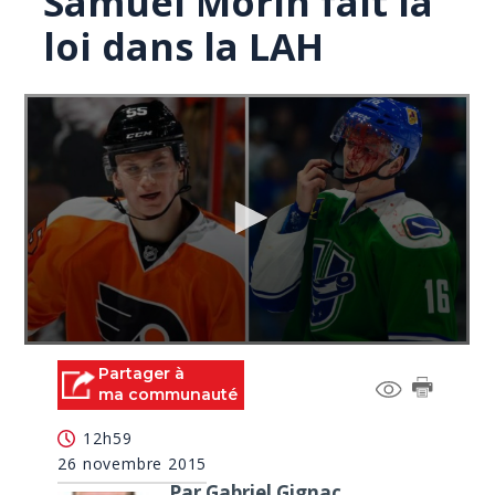
Samuel Morin fait la
loi dans la LAH
0
seconds
Partager à
of
ma communauté
0
seconds
12h59
26 novembre 2015
Par Gabriel Gignac,