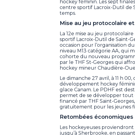
hockey féminin. Les sept finales
centre sportif Lacroix-Dutil de 
temps.
Mise au jeu protocolaire 
La 12e mise au jeu protocolaire 
sportif Lacroix-Dutil de Saint-
occasion pour l’organisation 
niveau M13 catégorie AA, qui m
cohorte du nouveau programm
par le THF St-Georges qui affro
hockey mineur Chaudière-Oue
Le dimanche 27 avril, à 11 h 0
développement hockey féminin 
glace Canam. Le PDHF est destiné
permet de se développer tout
financé par THF Saint-Georges, 
gratuitement pour les jeunes fil
Retombées économiques e
Les hockeyeuses proviendront 
jusqu’à Sherbrooke, en passan