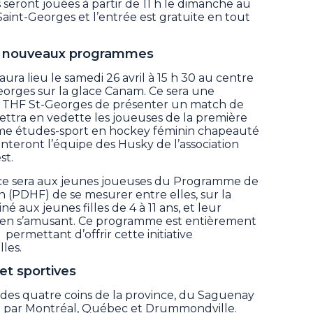
 seront jouées à partir de 11 h le dimanche au
Saint-Georges et l’entrée est gratuite en tout
et nouveaux programmes
aura lieu le samedi 26 avril à 15 h 30 au centre
Georges sur la glace Canam. Ce sera une
du THF St-Georges de présenter un match de
ettra en vedette les joueuses de la première
e études-sport en hockey féminin chapeauté
nteront l’équipe des Husky de l’association
st.
0, ce sera aux jeunes joueuses du Programme de
(PDHF) de se mesurer entre elles, sur la
 aux jeunes filles de 4 à 11 ans, et leur
 en s’amusant. Ce programme est entièrement
permettant d’offrir cette initiative
les.
t sportives
des quatre coins de la province, du Saguenay
t par Montréal, Québec et Drummondville.