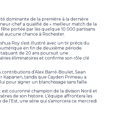
été dominante de la première à la dernière
îneur-chef a qualifié de « meilleur match de la
 fête portée par les quelque 10 000 partisans
aissé aucune chance à Rochester.
hua Roy s’est illustré avec un tir précis du
numérique en fin de deuxième période.
’attaquant de 20 ans poursuit une
ries éliminatoires et confirme son rôle clé
s contributions d’Alex Barré-Boulet, Sean
ver Kapanen, tandis que Cayden Primeau a
 lui pour signer un blanchissage sans faille.
et est couronné champion de la division Nord et
séries de son histoire. L’équipe affrontera les
 de l’Est, une série qui s’amorcera ce mercredi