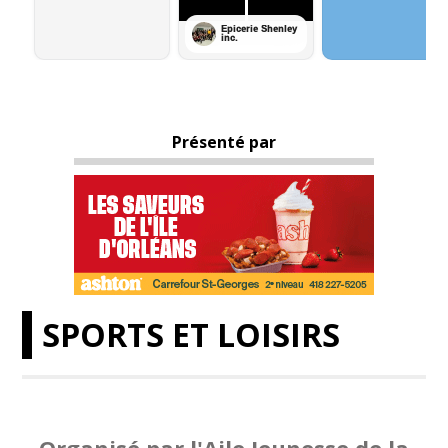
Présenté par
SPORTS ET LOISIRS