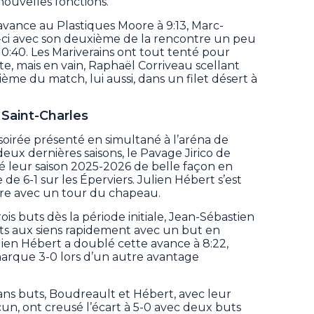
 nouvelles fonctions.
avance au Plastiques Moore à 9:13, Marc-
ci avec son deuxième de la rencontre un peu
10:40. Les Mariverains ont tout tenté pour
te, mais en vain, Raphaël Corriveau scellant
ème du match, lui aussi, dans un filet désert à
 Saint-Charles
oirée présenté en simultané à l’aréna de
 deux dernières saisons, le Pavage Jirico de
cé leur saison 2025-2026 de belle façon en
de 6-1 sur les Éperviers. Julien Hébert s’est
tre avec un tour du chapeau.
ois buts dès la période initiale, Jean-Sébastien
s aux siens rapidement avec un but en
ien Hébert a doublé cette avance à 8:22,
marque 3-0 lors d’un autre avantage
ns buts, Boudreault et Hébert, avec leur
n, ont creusé l’écart à 5-0 avec deux buts