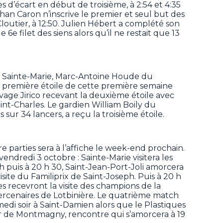
 d’écart en début de troisième, à 2:54 et 4:35
an Caron n’inscrive le premier et seul but des
loutier, à 12:50. Julien Hébert a complété son
6e filet des siens alors qu’il ne restait que 13
à Sainte-Marie, Marc-Antoine Houde du
première étoile de cette première semaine
avage Jirico recevant la deuxième étoile avec
nt-Charles. Le gardien William Boily du
 sur 34 lancers, a reçu la troisième étoile.
e parties sera à l’affiche le week-end prochain.
 vendredi 3 octobre : Sainte-Marie visitera les
 puis à 20 h 30, Saint-Jean-Port-Joli amorcera
visite du Familiprix de Saint-Joseph. Puis à 20 h
es recevront la visite des champions de la
 Mercenaires de Lotbinière. Le quatrième match
di soir à Saint-Damien alors que le Plastiques
r de Montmagny, rencontre qui s’amorcera à 19