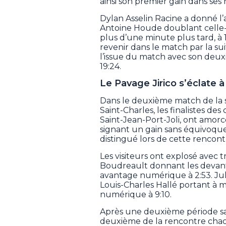
ainsi son premier gain dans ses
Dylan Asselin Racine a donné l’
Antoine Houde doublant celle-
plus d’une minute plus tard, à 
revenir dans le match par la sui
l’issue du match avec son deuxi
19:24.
Le Pavage Jirico s’éclate à
Dans le deuxième match de la s
Saint-Charles, les finalistes des
Saint-Jean-Port-Joli, ont amor
signant un gain sans équivoque 
distingué lors de cette rencon
Les visiteurs ont explosé avec tr
Boudreault donnant les devant
avantage numérique à 2:53. Jul
Louis-Charles Hallé portant à 
numérique à 9:10.
Après une deuxième période sa
deuxième de la rencontre chacu