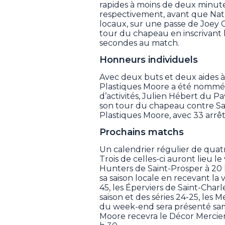
rapides à moins de deux minutes
respectivement, avant que Nath
locaux, sur une passe de Joey C
tour du chapeau en inscrivant le 
secondes au match.
Honneurs individuels
Avec deux buts et deux aides 
Plastiques Moore a été nommé 
d’activités, Julien Hébert du P
son tour du chapeau contre Sai
Plastiques Moore, avec 33 arrêts
Prochains matchs
Un calendrier régulier de quatr
Trois de celles-ci auront lieu le
Hunters de Saint-Prosper à 20 h
sa saison locale en recevant la 
45, les Éperviers de Saint-Charl
saison et des séries 24-25, les
du week-end sera présenté same
Moore recevra le Décor Mercie