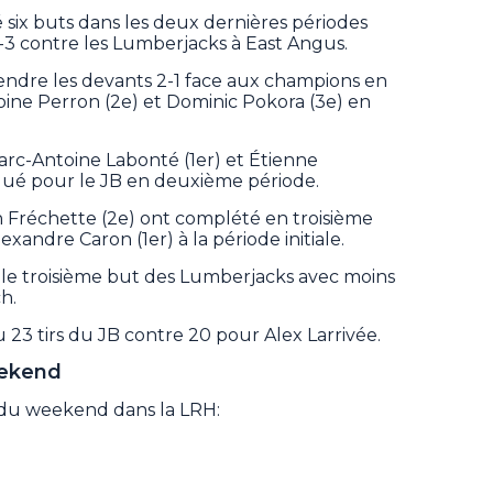
 six buts dans les deux dernières périodes
3 contre les Lumberjacks à East Angus.
rendre les devants 2-1 face aux champions en
oine Perron (2e) et Dominic Pokora (3e) en
arc-Antoine Labonté (1er) et Étienne
iqué pour le JB en deuxième période.
n Fréchette (2e) ont complété en troisième
exandre Caron (1er) à la période initiale.
it le troisième but des Lumberjacks avec moins
h.
 23 tirs du JB contre 20 pour Alex Larrivée.
eekend
s du weekend dans la LRH: