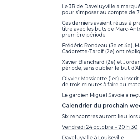
Le JB de Daveluyville a marqué
pour s’imposer au compte de 7-
Ces derniers avaient réussi à p
titre avec les buts de Marc-Ant
première période.
Frédéric Rondeau (3e et 4e), M
Cadorette-Tardif (2e) ont répl
Xavier Blanchard (2e) et Jorda
période, sans oublier le but d’Al
Olyvier Massicotte (1er) a inscr
de trois minutes à faire au matc
Le gardien Miguel Savoie a reçu
Calendrier du prochain w
Six rencontres auront lieu lor
Vendredi 24 octobre – 20 h 30
Daveluyville à Louiseville