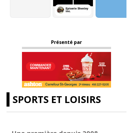
Présenté par
SPORTS ET LOISIRS