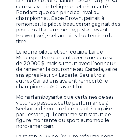
la ronde de consolation, Lessard a géré sa
course avec intelligence et régularité.
Pendant que son principal rival au
championnat, Gabe Brown, peinait à
remonter, le pilote beauceron gagnait des
positions. Il a terminé 11e, juste devant
Brown (13e), scellant ainsi l’obtention du
titre.
Le jeune pilote et son équipe Larue
Motorsports repartent avec une bourse
de 20 000 $, mais surtout avec l’honneur
de ramener la couronne au Canada, seize
ans après Patrick Laperle. Seuls trois
autres Canadiens avaient remporté le
championnat ACT avant lui.
Moins flamboyante que certaines de ses
victoires passées, cette performance à
Seekonk démontre la maturité acquise
par Lessard, qui confirme son statut de
figure montante du sport automobile
nord-américain.
La saison 2025 de l’ACT se referme donc