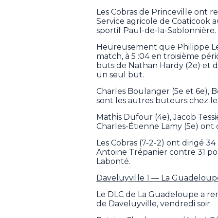
Les Cobras de Princeville ont
Service agricole de Coaticook a
sportif Paul-de-la-Sablonnière.
Heureusement que Philippe Lec
match, à 5 :04 en troisième péri
buts de Nathan Hardy (2e) et de
un seul but.
Charles Boulanger (5e et 6e), 
sont les autres buteurs chez le
Mathis Dufour (4e), Jacob Tess
Charles-Étienne Lamy (5e) ont c
Les Cobras (7-2-2) ont dirigé 34
Antoine Trépanier contre 31 po
Labonté.
Daveluyville 1 — La Guadeloup
Le DLC de La Guadeloupe a remp
de Daveluyville, vendredi soir.