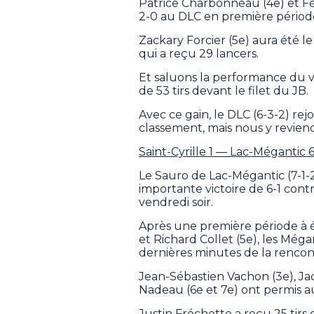
Patrice Charbonneau (4e) et F
2-0 au DLC en première périod
Zackary Forcier (5e) aura été 
qui a reçu 29 lancers.
Et saluons la performance du v
de 53 tirs devant le filet du JB.
Avec ce gain, le DLC (6-3-2) rej
classement, mais nous y reviend
Saint-Cyrille 1 — Lac-Mégantic 
Le Sauro de Lac-Mégantic (7-1-
importante victoire de 6-1 contr
vendredi soir.
Après une première période à éga
et Richard Collet (5e), les Még
dernières minutes de la rencon
Jean-Sébastien Vachon (3e), Jac
Nadeau (6e et 7e) ont permis a
Justin Fréchette a reçu 25 tirs