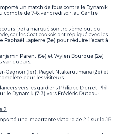
 remporté un match de fous contre le Dynamik
u compte de 7-6, vendredi soir, au Centre
ours (7e) a marqué son troisième but du
ode, car les Coaticookois ont répliqué avec les
 Raphaël Lapierre (3e) pour réduire l’écart à
Benjamin Parent (5e) et Wylen Bourque (2e)
s vainqueurs.
ier-Gagnon (1er), Piaget Ntakarutimana (2e) et
omplété pour les visiteurs.
 lancers vers les gardiens Philippe Dion et Phil-
ur le Dynamik (7-3) vers Frédéric Duteau-
e 2
orté une importante victoire de 2-1 sur le JB