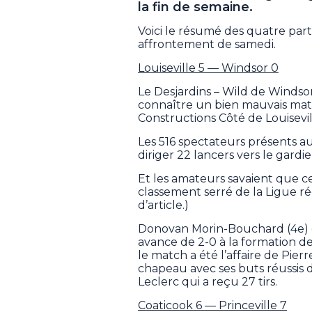
la fin de semaine.
Voici le résumé des quatre part
affrontement de samedi.
Louiseville 5 — Windsor 0
Le Desjardins – Wild de Winds
connaître un bien mauvais match 
Constructions Côté de Louisevill
Les 516 spectateurs présents a
diriger 22 lancers vers le gardie
Et les amateurs savaient que c
classement serré de la Ligue ré
d’article.)
Donovan Morin-Bouchard (4e) e
avance de 2-0 à la formation de
le match a été l’affaire de Pier
chapeau avec ses buts réussis d
Leclerc qui a reçu 27 tirs.
Coaticook 6 — Princeville 7