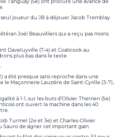
élix Tanguay (5e) ont procuré une avance de
e.
le seul joueur du JB à déjouer Jacob Tremblay
étéran Joël Beauvilliers qui a reçu pas moins
oint Daveluyville (7-4) et Coaticook au
rons plus bas dans le texte.
6
2) a été presque sans reproche dans une
e le Maçonnerie Lauzière de Saint-Cyrille (3-7),
lité à 1-1, sur les buts d’Olivier Therrien (5e)
anticois ont ouvert la machine dans les 40
tre.
ob Turmel (2e et 3e) et Charles-Olivier
u Sauro de signer cet important gain.
 devant le filet des vainqueurs contre 33 pour