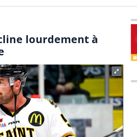
ncline lourdement à
e