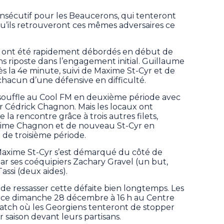
 consécutif pour les Beaucerons, qui tenteront
u’ils retrouveront ces mêmes adversaires ce
 ont été rapidement débordés en début de
s riposte dans l’engagement initial. Guillaume
s la 4e minute, suivi de Maxime St-Cyr et de
 chacun d’une défensive en difficulté.
souffle au Cool FM en deuxième période avec
par Cédrick Chagnon. Mais les locaux ont
 la rencontre grâce à trois autres filets,
Maxime Chagnon et de nouveau St-Cyr en
e troisième période.
Maxime St-Cyr s’est démarqué du côté de
ar ses coéquipiers Zachary Gravel (un but,
assi (deux aides).
de ressasser cette défaite bien longtemps. Les
 ce dimanche 28 décembre à 16 h au Centre
 match où les Georgiens tenteront de stopper
 saison devant leurs partisans.