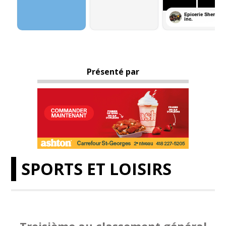
Présenté par
SPORTS ET LOISIRS