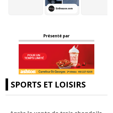
Présenté par
SPORTS ET LOISIRS