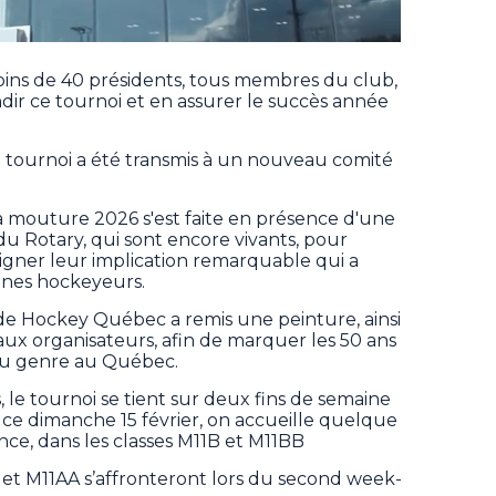
oins de 40 présidents, tous membres du club,
dir ce tournoi et en assurer le succès année
le tournoi a été transmis à un nouveau comité
 mouture 2026 s'est faite en présence d'une
u Rotary, qui sont encore vivants, pour
igner leur implication remarquable qui a
unes hockeyeurs.
 Hockey Québec a remis une peinture, ainsi
x organisateurs, afin de marquer les 50 ans
 du genre au Québec.
le tournoi se tient sur deux fins de semaine
à ce dimanche 15 février, on accueille quelque
nce, dans les classes M11B et M11BB
A et M11AA s’affronteront lors du second week-