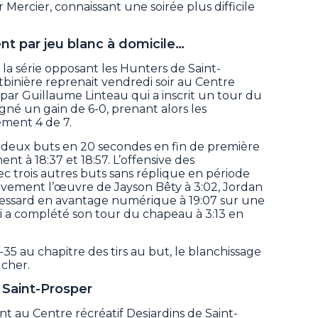
Mercier, connaissant une soirée plus difficile
.
nt par jeu blanc à domicile…
la série opposant les Hunters de Saint-
binière reprenait vendredi soir au Centre
s par Guillaume Linteau qui a inscrit un tour du
gné un gain de 6-0, prenant alors les
ement 4 de 7.
 deux buts en 20 secondes en fin de première
t à 18:37 et 18:57. L’offensive des
ec trois autres buts sans réplique en période
ivement l’œuvre de Jayson Bêty à 3:02, Jordan
 Lessard en avantage numérique à 19:07 sur une
i a complété son tour du chapeau à 3:13 en
5 au chapitre des tirs au but, le blanchissage
ucher.
à Saint-Prosper
t au Centre récréatif Desjardins de Saint-