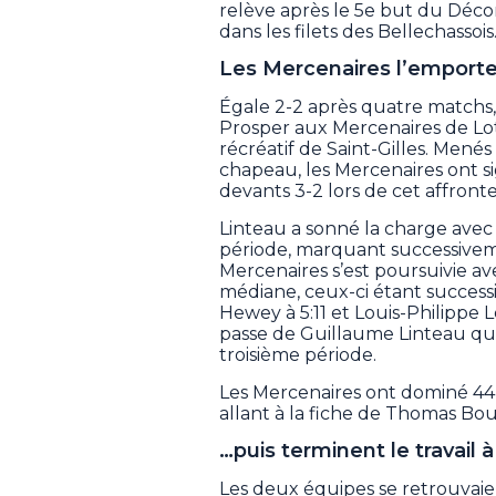
relève après le 5e but du Décor 
dans les filets des Bellechassois
Les Mercenaires l’emporte
Égale 2-2 après quatre matchs, 
Prosper aux Mercenaires de Lot
récréatif de Saint-Gilles. Mené
chapeau, les Mercenaires ont si
devants 3-2 lors de cet affront
Linteau a sonné la charge avec
période, marquant successivemen
Mercenaires s’est poursuivie av
médiane, ceux-ci étant success
Hewey à 5:11 et Louis-Philippe
passe de Guillaume Linteau qu
troisième période.
Les Mercenaires ont dominé 44-3
allant à la fiche de Thomas Bo
…puis terminent le travail 
Les deux équipes se retrouvaien