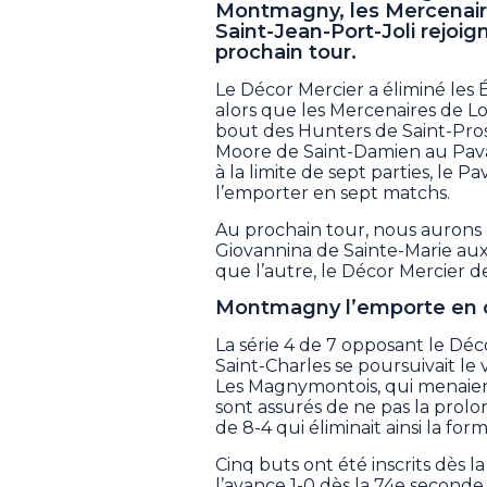
Montmagny, les Mercenaire
Saint-Jean-Port-Joli rejoi
prochain tour.
Le Décor Mercier a éliminé les 
alors que les Mercenaires de Lo
bout des Hunters de Saint-Prosp
Moore de Saint-Damien au Pavag
à la limite de sept parties, le 
l’emporter en sept matchs.
Au prochain tour, nous aurons d
Giovannina de Sainte-Marie aux
que l’autre, le Décor Mercier 
Montmagny l’emporte en 
La série 4 de 7 opposant le D
Saint-Charles se poursuivait le 
Les Magnymontois, qui menaient 
sont assurés de ne pas la prol
de 8-4 qui éliminait ainsi la for
Cinq buts ont été inscrits dès l
l’avance 1-0 dès la 74e seconde