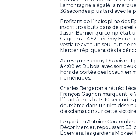
Lamontagne a égalé la marque 1
36 secondes plus tard avec le 
Profitant de l’indiscipline des 
inscrit trois buts dans de pare
Justin Bernier qui complétai
Gagnon à 14:52. Jérémy Bourdea
vestiaire avec un seul but de r
Mercier répliquant dès la pério
Après que Sammy Dubois eut po
à 4:08 et Dubois, avec son deux
hors de portée des locaux en ma
numériques.
Charles Bergeron a rétréci l’éc
François Gagnon marquant le 7e
l’écart à trois buts 10 seconde
deuxième dans un filet désert 
d’exclamation sur cette victoire
Le gardien Antoine Coulombe a
Décor Mercier, repoussant 53 des
Éperviers, les gardiens Mickaël