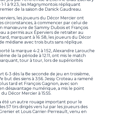
-1 à 9:23, les Magnymontois répliquant
premier de la saison de Danick Gaudreau.
Éperviers, les joueurs du Décor Mercier ont
illes circonstances, à commencer par celui de
t un manœuvre de Sammy Dubois et François
u a permis aux Éperviers de retraiter au
etard, marquant à 16 :58, les joueurs du Décor
de médiane avec trois buts sans réplique.
rté la marque 4-2 à 1:52, Alexandre Larouche
ième de la période à 12:11, ont mis le match
rquant, tour à tour, lors de supériorités
art 6-3 dès la 8e seconde de jeu en troisième,
 but des siens à 3:56. Jessy Croteau a ramené
s plus tard et François Gagnon, avec son
en désavantage numérique, a mis le point
 du Décor Mercier à 15:55.
 été un autre rouage important pour le
 57 tirs dirigés vers lui par les joueurs des
 Grenier et Louis Carrier-Perreault, venu en