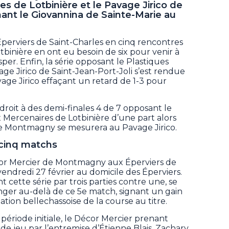
s de Lotbinière et le Pavage Jirico de
gnant le Giovannina de Sainte-Marie au
Éperviers de Saint-Charles en cinq rencontres
tbinière en ont eu besoin de six pour venir à
er. Enfin, la série opposant le Plastiques
e Jirico de Saint-Jean-Port-Joli s’est rendue
Pavage Jirico effaçant un retard de 1-3 pour
roit à des demi-finales 4 de 7 opposant le
 Mercenaires de Lotbinière d’une part alors
de Montmagny se mesurera au Pavage Jirico.
cinq matchs
écor Mercier de Montmagny aux Éperviers de
vendredi 27 février au domicile des Éperviers.
cette série par trois parties contre une, se
onger au-delà de ce 5e match, signant un gain
mation bellechassoise de la course au titre.
a période initiale, le Décor Mercier prenant
 de jeu par l’entremise d’Étienne Blais. Zachary