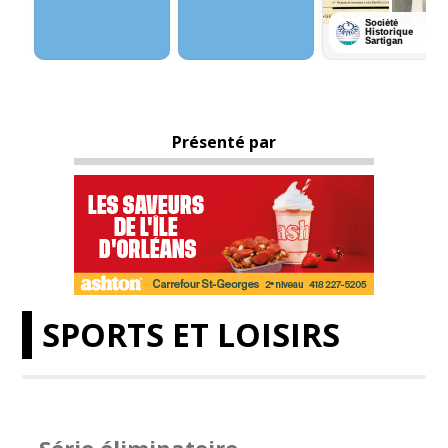
Présenté par
SPORTS ET LOISIRS