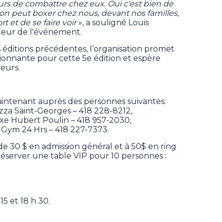
urs de combattre chez eux. Oui c'est bien de
 on peut boxer chez nous, devant nos familles,
t et de se faire voir
», a souligné Louis
teur de l'événement.
 éditions précédentes, l’organisation promet
ionnante pour cette 5e édition et espère
teurs.
maintenant auprès des personnes suivantes:
izza Saint-Georges – 418 228-8212,
xe Hubert Poulin – 418 957-2030,
é Gym 24 Hrs – 418 227-7373.
de 30 $ en admission général et à 50$ en ring
 de réserver une table VIP pour 10 personnes :
15 et 18 h 30.