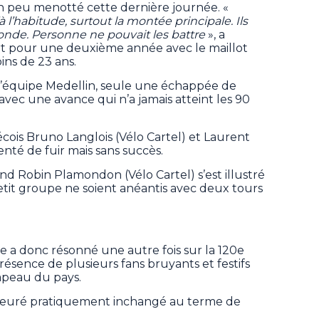
n peu menotté cette dernière journée. «
à l’habitude, surtout la montée principale. Ils
monde. Personne ne pouvait les battre
», a
art pour une deuxième année avec le maillot
ns de 23 ans.
 l’équipe Medellin, seule une échappée de
avec une avance qui n’a jamais atteint les 90
́cois Bruno Langlois (Vélo Cartel) et Laurent
nté de fuir mais sans succès.
and Robin Plamondon (Vélo Cartel) s’est illustré
etit groupe ne soient anéantis avec deux tours
 a donc résonné une autre fois sur la 120e
présence de plusieurs fans bruyants et festifs
rapeau du pays.
meuré pratiquement inchangé au terme de