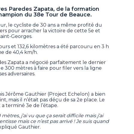
es Paredes Zapata, de la formation
champion du 38e Tour de Beauce.
r, le cycliste de 30 ans a même profité du
iers pour arracher la victoire de cette 5e et
Saint-Georges.
tours et 132,6 kilomètres a été parcouru en 3 h
ne de 40,4 km/h.
des Zapata a négocié parfaitement le dernier
 300 mètres à faire pour filer vers la ligne
ses adversaires.
cois Jérôme Gauthier (Project Echelon) a bien
t, mais il n’était pas déçu de sa 2e place. Le
a terminé 3e de l’étape.
̀tres, j’ai vu que ça serait difficile mais j’ai
lentisse mais ce n’est pas arrivé ! Je suis quand
expliqué Gauthier.