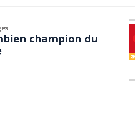
ges
mbien champion du
e