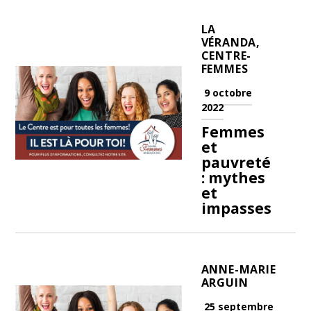
LA
VÉRANDA,
CENTRE-
FEMMES
9 octobre
2022
Femmes
et
pauvreté
: mythes
et
impasses
ANNE-MARIE
ARGUIN
25 septembre