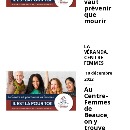
vaut
prévenir
que
mourir
LA
VÉRANDA,
CENTRE-
FEMMES
10 décembre
2022
Au
Centre-
Femmes
de
Beauce,
on y
trouve