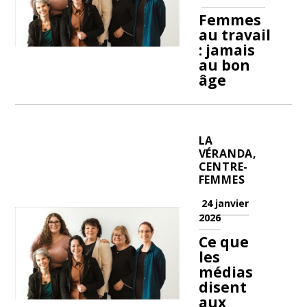
Femmes
au travail
: jamais
au bon
âge
LA
VÉRANDA,
CENTRE-
FEMMES
24 janvier
2026
Ce que
les
médias
disent
aux