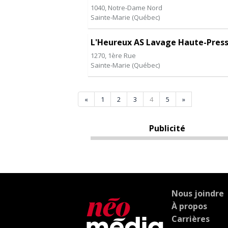
1040, Notre-Dame Nord
Sainte-Marie
(
Québec
)
L'Heureux AS Lavage Haute-Press
1270, 1ère Rue
Sainte-Marie
(
Québec
)
«
1
2
3
4
5
»
Publicité
Nous joindre
À propos
Carrières