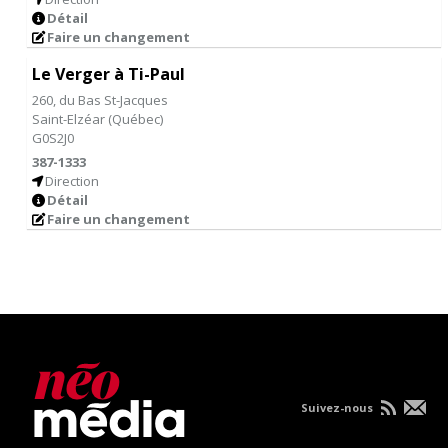
Détail
Faire un changement
Le Verger à Ti-Paul
260, du Bas St-Jacques
Saint-Elzéar
(
Québec
)
G0S2J0
387-1333
Direction
Détail
Faire un changement
Suivez-nous