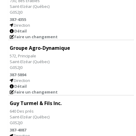
730, des Érables
Saint-Elzéar
(
Québec
)
G0S2J0
387-4355
Direction
Détail
Faire un changement
Groupe Agro-Dynamique
572, Principale
Saint-Elzéar
(
Québec
)
G0S2J0
387-5894
Direction
Détail
Faire un changement
Guy Turmel & Fils Inc.
640 Des prés
Saint-Elzéar
(
Québec
)
G0S2J0
387-4087
Direction