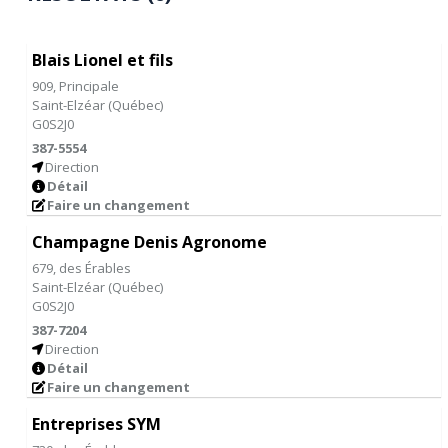
Blais Lionel et fils
909, Principale
Saint-Elzéar
(
Québec
)
G0S2J0
387-5554
Direction
Détail
Faire un changement
Champagne Denis Agronome
679, des Érables
Saint-Elzéar
(
Québec
)
G0S2J0
387-7204
Direction
Détail
Faire un changement
Entreprises SYM