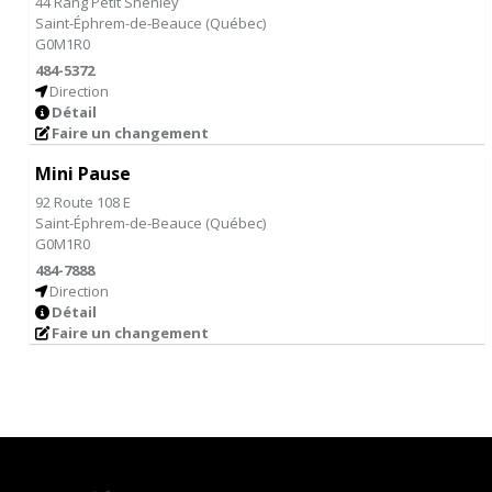
44 Rang Petit Shenley
Saint-Éphrem-de-Beauce
(
Québec
)
G0M1R0
484-5372
Direction
Détail
Faire un changement
Mini Pause
92 Route 108 E
Saint-Éphrem-de-Beauce
(
Québec
)
G0M1R0
484-7888
Direction
Détail
Faire un changement