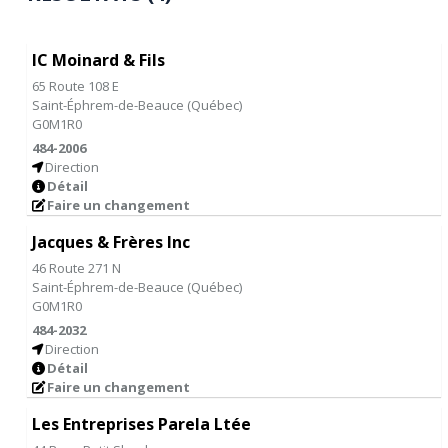
IC Moinard & Fils
65 Route 108 E
Saint-Éphrem-de-Beauce
(
Québec
)
G0M1R0
484-2006
Direction
Détail
Faire un changement
Jacques & Frères Inc
46 Route 271 N
Saint-Éphrem-de-Beauce
(
Québec
)
G0M1R0
484-2032
Direction
Détail
Faire un changement
Les Entreprises Parela Ltée