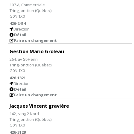
107-A, Commerciale
Tring-Jonction
(
Québec
)
G0N 1X0
426-2414
Direction
Détail
Faire un changement
Gestion Mario Groleau
264, av St-Henri
Tring-Jonction
(
Québec
)
G0N 1X0
426-1321
Direction
Détail
Faire un changement
Jacques Vincent gravière
142, rang 2 Nord
Tring-Jonction
(
Québec
)
G0N 1X0
426-3129