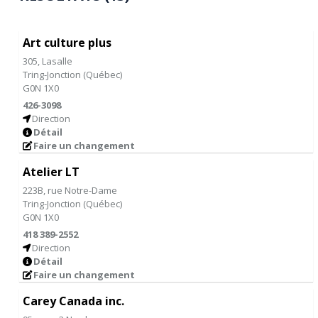
Art culture plus
305, Lasalle
Tring-Jonction
(
Québec
)
G0N 1X0
426-3098
Direction
Détail
Faire un changement
Atelier LT
223B, rue Notre-Dame
Tring-Jonction
(
Québec
)
G0N 1X0
418 389-2552
Direction
Détail
Faire un changement
Carey Canada inc.