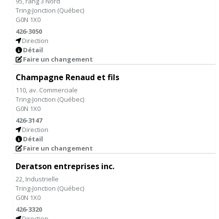
95, rang 3 Nord
Tring-Jonction
(
Québec
)
G0N 1X0
426-3050
Direction
Détail
Faire un changement
Champagne Renaud et fils
110, av. Commerciale
Tring-Jonction
(
Québec
)
G0N 1X0
426-3147
Direction
Détail
Faire un changement
Deratson entreprises inc.
22, Industrielle
Tring-Jonction
(
Québec
)
G0N 1X0
426-3320
Direction