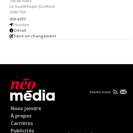
790 8e Rue E
La Guadeloupe
(
Québec
)
G0M 1G0
459-6737
Direction
Détail
Faire un changement
Suivez-nous
Nous joindre
À propos
Carrières
Publicités